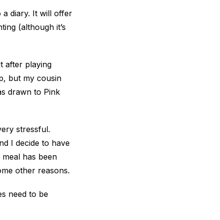
diary. It will offer
ing (although it’s
t after playing
up, but my cousin
as drawn to Pink
ery stressful.
and I decide to have
e meal has been
some other reasons.
es need to be