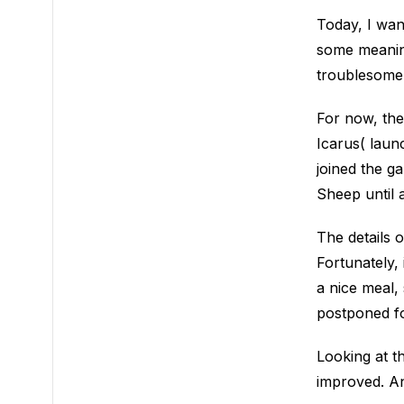
Today, I want
some meaning
troublesome,
For now, the
Icarus( laun
joined the g
Sheep until a
The details o
Fortunately,
a nice meal,
postponed fo
Looking at t
improved. An