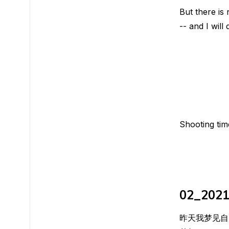
But there is
-- and I will 
Shooting ti
02_202
昨天我梦见自