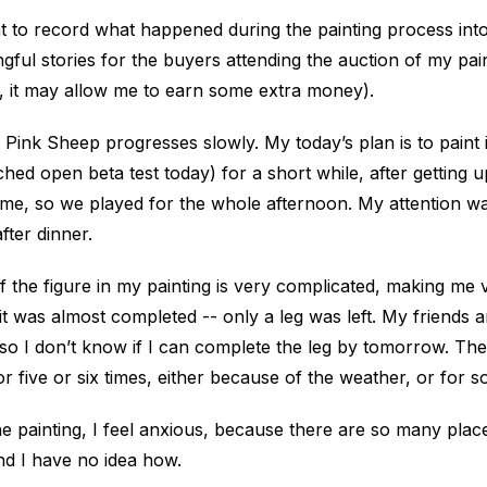
 to record what happened during the painting process into a 
ful stories for the buyers attending the auction of my paint
 it may allow me to earn some extra money).
 Pink Sheep progresses slowly. My today’s plan is to paint i
ched open beta test today) for a short while, after getting 
ame, so we played for the whole afternoon. My attention w
fter dinner.
f the figure in my painting is very complicated, making me v
 it was almost completed -- only a leg was left. My friends 
 so I don’t know if I can complete the leg by tomorrow. Th
r five or six times, either because of the weather, or for 
he painting, I feel anxious, because there are so many plac
d I have no idea how.