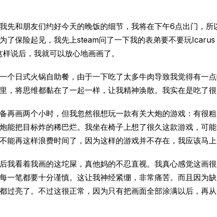
我先和朋友们约好今天的晚饭的细节，我将在下午6点出门，所
为了保险起见，我先上steam问了一下我的表弟要不要玩Icaru
这样说后，我就可以放心地画画了。
一个日式火锅自助餐，由于一下吃了太多牛肉导致我觉得有一点
里，将思维都黏在了一起一样，让我精神涣散。我实在是吃了很
备再画两个小时，但我忽然很想玩一款有关大炮的游戏：有很粗
炮能把目标炸的稀巴烂。我坐在椅子上想了很久这款游戏，可能
不能再这样浪费时间了，因为这样的游戏并不存在，我应该马上
后我看着我画的这坨屎，真他妈的不忍直视。我真心感觉这画很
每一笔都要十分谨慎。这让我神经紧绷，非常痛苦。而且因为缺
都过亮了。不过这很正常，因为只有把画面全部涂满以后，再从